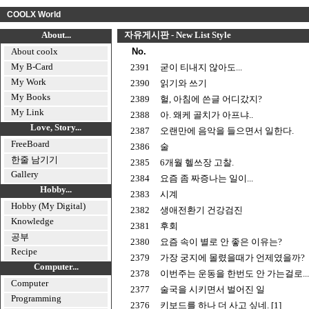
COOLX World
About...
자유게시판 - New List Style
About coolx
No.
My B-Card
2391
굳이 티내지 않아도...
My Work
2390
읽기와 쓰기
My Books
2389
헐, 아침에 쓴글 어디갔지?
My Link
2388
아. 왜케 골치가 아프냐..
Love, Story...
2387
오랜만에 음악을 들으면서 일한다.
FreeBoard
2386
술
한줄 남기기
2385
6개월 헬쓰장 고찰.
Gallery
2384
요즘 좀 짜증나는 일이...
Hobby...
2383
시계
Hobby (My Digital)
2382
생애전환기 건강검진
Knowledge
2381
후회
공부
2380
요즘 속이 별로 안 좋은 이유는?
Recipe
2379
가장 궁지에 몰렸을때가 언제였을까?
Computer...
2378
이번주는 운동을 한번도 안 가는걸로...
Computer
2377
술국을 시키면서 벌어진 일
Programming
2376
키보드를 하나 더 사고 싶네. [1]