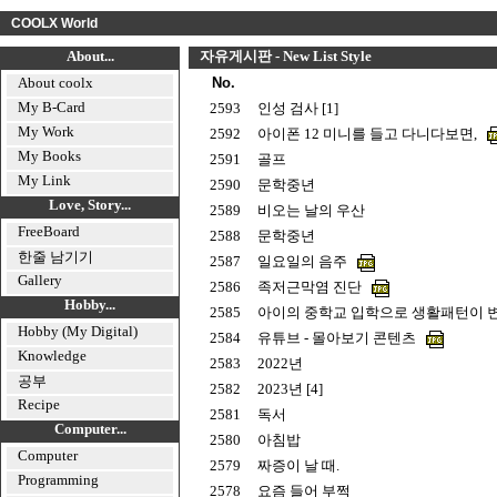
COOLX World
About...
자유게시판 - New List Style
About coolx
No.
My B-Card
2593
인성 검사 [1]
My Work
2592
아이폰 12 미니를 들고 다니다보면,
My Books
2591
골프
My Link
2590
문학중년
Love, Story...
2589
비오는 날의 우산
FreeBoard
2588
문학중년
한줄 남기기
2587
일요일의 음주
Gallery
2586
족저근막염 진단
Hobby...
2585
아이의 중학교 입학으로 생활패턴이 
Hobby (My Digital)
2584
유튜브 - 몰아보기 콘텐츠
Knowledge
2583
2022년
공부
2582
2023년 [4]
Recipe
2581
독서
Computer...
2580
아침밥
Computer
2579
짜증이 날 때.
Programming
2578
요즘 들어 부쩍