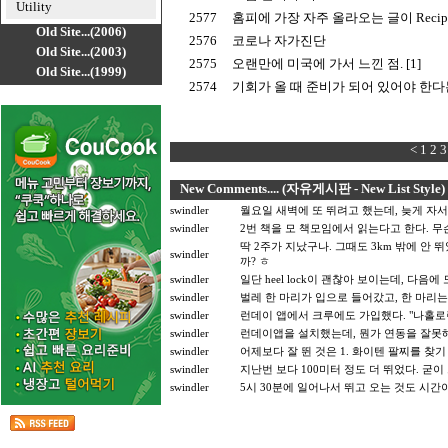
Utility
2577
홈피에 가장 자주 올라오는 글이 Recip
Old Site...(2006)
2576
코로나 자가진단
Old Site...(2003)
2575
오랜만에 미국에 가서 느낀 점. [1]
Old Site...(1999)
2574
기회가 올 때 준비가 되어 있어야 한다는
<
1
2
3
New Comments.... (자유게시판 - New List Style)
swindler
월요일 새벽에 또 뛰려고 했는데, 늦게 자서
swindler
2번 책을 모 책모임에서 읽는다고 한다. 
딱 2주가 지났구나. 그때도 3km 밖에 안 
swindler
까? ㅎ
swindler
일단 heel lock이 괜찮아 보이는데, 다음
swindler
벌레 한 마리가 입으로 들어갔고, 한 마리는
swindler
런데이 앱에서 크루에도 가입했다. "나홀로
swindler
런데이앱을 설치했는데, 뭔가 연동을 잘못해
swindler
어제보다 잘 뛴 것은 1. 화이텐 팔찌를 찾기 
swindler
지난번 보다 100미터 정도 더 뛰었다. 굳이
swindler
5시 30분에 일어나서 뛰고 오는 것도 시간