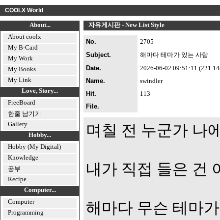
COOLX World
About...
자유게시판 - New List Style
About coolx
No.
2705
My B-Card
Subject.
해마다 테마가 있는 사람
My Work
Date.
2026-06-02 09:51:11 (221.148.
My Books
My Link
Name.
swindler
Love, Story...
Hit.
113
FreeBoard
File.
한줄 남기기
Gallery
며칠 전 누군가 나에
Hobby...
Hobby (My Digital)
Knowledge
내가 직접 들은 건 
공부
Recipe
Computer...
Computer
해마다 무슨 테마가 
Programming