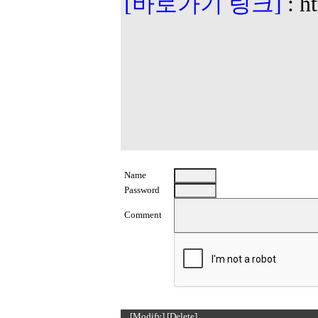
[바로가기 링크]
:
h
Name
Password
Comment
[Modify]
[Delete]