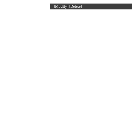
[Modify]
[Delete]