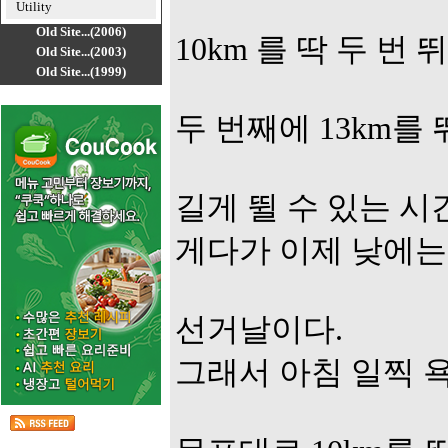
Utility
Old Site...(2006)
10km 를 딱 두 번 
Old Site...(2003)
Old Site...(1999)
두 번째에 13km를
길게 뛸 수 있는 시
게다가 이제 낮에는
선거날이다.
그래서 아침 일찍 욕