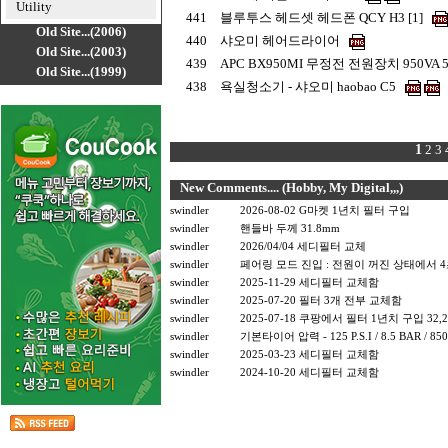
Utility
441
블루투스 헤드셋 헤드폰 QCY H3 [1]
Old Site...(2006)
440
샤오미 헤어드라이어
Old Site...(2003)
439
APC BX950MI 무정전 전원장치 950VA 5
Old Site...(1999)
438
욕실청소기 - 샤오미 haobao C5
1
2
3
New Comments.... (Hobby, My Digital,,,)
swindler
2026-08-02 G마켓 1년치 필터 구입
swindler
핸들바 두께 31.8mm
swindler
2026/04/04 세디필터 교체
swindler
페어링 모드 진입 : 전원이 꺼진 상태에서 
swindler
2025-11-29 세디필터 교체함
swindler
2025-07-20 필터 3개 전부 교체함
swindler
2025-07-18 쿠팡에서 필터 1년치 구입 32,2
swindler
기본타이어 압력 - 125 P.S.I / 8.5 BAR / 85
swindler
2025-03-23 세디필터 교체함
swindler
2024-10-20 세디필터 교체함