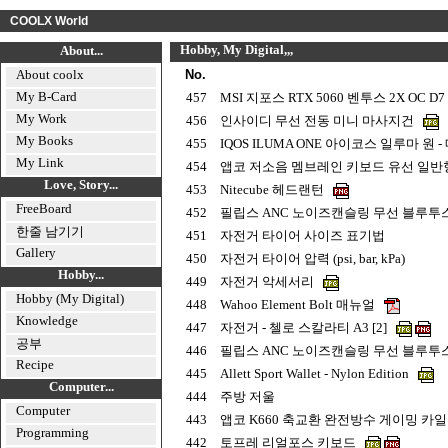
COOLX World
Hobby, My Digital,,,
About...
About coolx
No.
My B-Card
457
MSI 지포스 RTX 5060 벤투스 2X OC D7
My Work
456
인사이디 무선 전동 미니 마사지건
My Books
455
IQOS ILUMA ONE 아이코스 일루마 원 
My Link
454
앱코 저소음 멤브레인 키보드 유선 일반형
Love, Story...
453
Nitecube 헤드랜턴
FreeBoard
452
필립스 ANC 노이즈캔슬링 무선 블루투스 5
한줄 남기기
451
자전거 타이어 사이즈 표기법
Gallery
450
자전거 타이어 압력 (psi, bar, kPa)
Hobby...
449
자전거 악세서리
Hobby (My Digital)
448
Wahoo Element Bolt 매뉴얼
Knowledge
447
자전거 - 첼로 스칼라티 A3 [2]
공부
446
필립스 ANC 노이즈캔슬링 무선 블루투스 5
Recipe
445
Allett Sport Wallet - Nylon Edition
Computer...
444
주방 저울
Computer
443
앱코 K660 축교환 완전방수 게이밍 
Programming
442
토프레 리얼포스 키보드