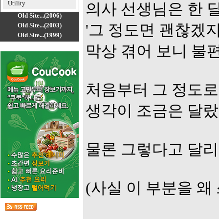
Utility
의사 선생님은 한 
Old Site...(2006)
Old Site...(2003)
'그 정도면 괜찮겠지
Old Site...(1999)
막상 겪어 보니 불
처음부터 그 정도로
생각이 조금은 달랐
물론 그렇다고 달리 
(사실 이 부분을 왜