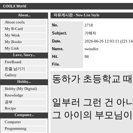
COOLX World
About...
자유게시판 - New List Style
About coolx
No.
2718
My B-Card
Subject.
가해자
My Work
Date.
2026-06-26 12:03:11 (221.148.
My Books
My Link
Name.
swindler
Love, Story...
Hit.
98
FreeBoard
File.
한줄 남기기
Gallery
동하가 초등학교 때
Hobby...
Hobby (My Digital)
Knowledge
일부러 그런 건 아
공부
Recipe
그 아이의 부모님이
Computer...
Computer
Programming