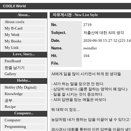
COOLX World
About...
자유게시판 - New List Style
About coolx
No.
2719
My B-Card
Subject.
저출산에 대한 AI의 생각
My Work
Date.
2026-06-30 15:27:32 (221.148.
My Books
My Link
Name.
swindler
Love, Story...
Hit.
104
FreeBoard
File.
한줄 남기기
Gallery
AI에게 일을 많이 시키면서 하게 된 생각들
Hobby...
- AI가 하는 말을 믿으면 안 된다.
Hobby (My Digital)
- 상당히 바보다. (물론 잘하는 영역이 꽤 많다.)
Knowledge
- 일을 잘 시키는 것이 중요하다.
- AI의 답변을 믿는 애들은 바보다.
공부
Recipe
뭐 대략 이 정도....
Computer...
농담처럼 내가 원하는 답을 이끌어 낼 수 있다고
Computer
Programming
겸사겸사 대화를 통하여 이런 답변을 이끌어 냈다