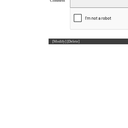
Comment
[Modify]
[Delete]